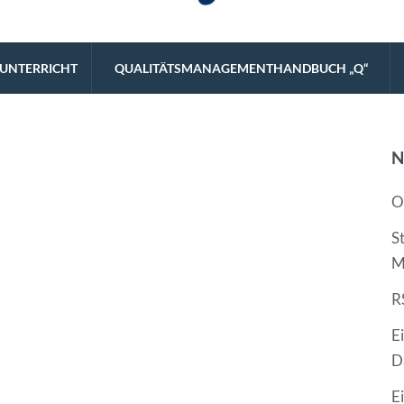
eistungsstarke Schulart.
UNTERRICHT
QUALITÄTSMANAGEMENTHANDBUCH „Q“
N
O
S
M
R
E
D
E