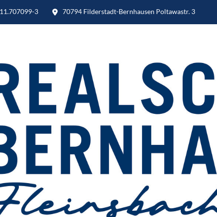
11.707099-3
70794 Filderstadt-Bernhausen Poltawastr. 3