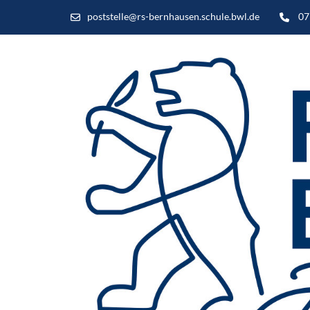
poststelle@rs-bernhausen.schule.bwl.de
07