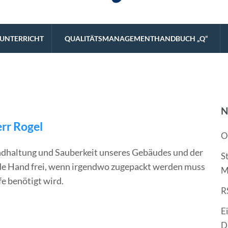
eistungsstarke Schulart.
UNTERRICHT
QUALITÄTSMANAGEMENTHANDBUCH „Q“
N
rr Rogel
O
tandhaltung und Sauberkeit unseres Gebäudes und der
S
de Hand frei, wenn irgendwo zugepackt werden muss
M
fe benötigt wird.
R
E
D