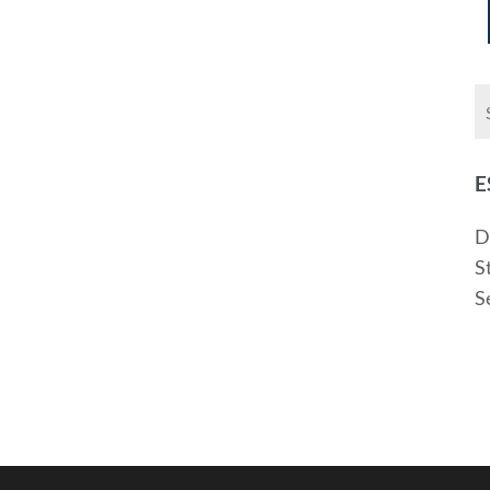
E
D
S
S