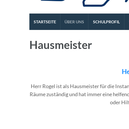
Die REALSCHULE. Eine l
STARTSEITE
ÜBER UNS
SCHULPROFIL
Hausmeister
He
Herr Rogel ist als Hausmeister für die Ins
Räume zuständig und hat immer eine helfen
oder Hil