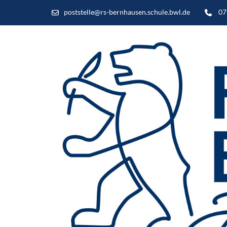
poststelle@rs-bernhausen.schule.bwl.de
07