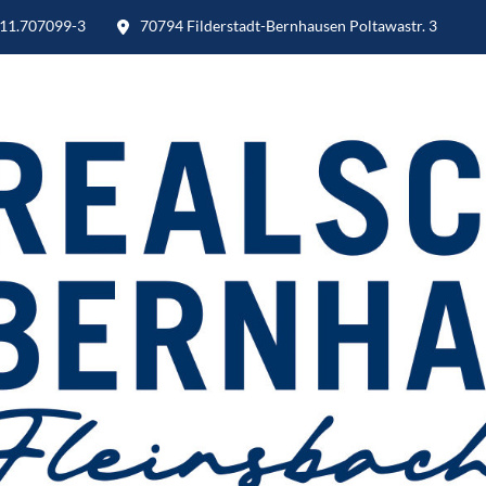
11.707099-3
70794 Filderstadt-Bernhausen Poltawastr. 3