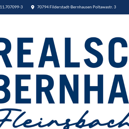
11.707099-3
70794 Filderstadt-Bernhausen Poltawastr. 3