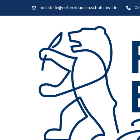
poststelle@rs-bernhausen.schule.bwl.de
07