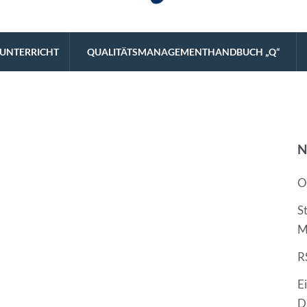
eistungsstarke Schulart.
UNTERRICHT
QUALITÄTSMANAGEMENTHANDBUCH „Q“
N
O
S
M
R
E
D