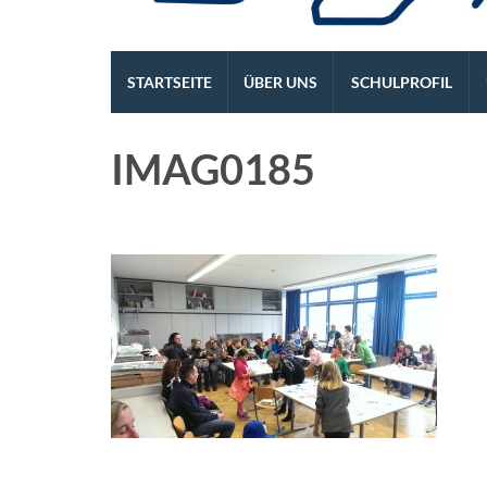
Die REALSCHULE. Eine l
STARTSEITE
ÜBER UNS
SCHULPROFIL
IMAG0185