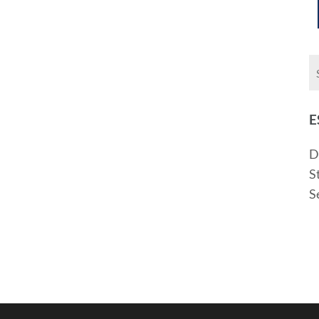
E
D
S
S