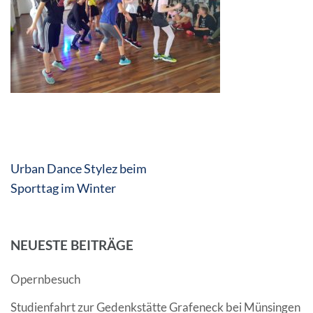
Beitragsnavigation
Urban Dance Stylez beim
Sporttag im Winter
NEUESTE BEITRÄGE
Opernbesuch
Studienfahrt zur Gedenkstätte Grafeneck bei Münsingen