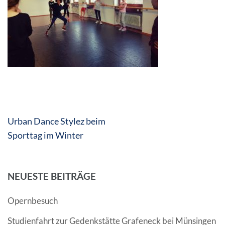
Beitragsnavigation
Urban Dance Stylez beim
Sporttag im Winter
NEUESTE BEITRÄGE
Opernbesuch
Studienfahrt zur Gedenkstätte Grafeneck bei Münsingen