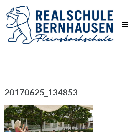
Die REALSCHULE. Eine
leistungsstarke Schulart.
20170625_134853