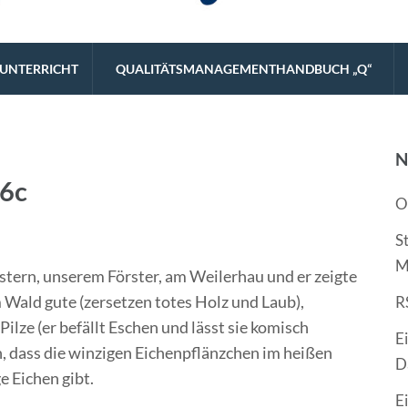
eistungsstarke Schulart.
UNTERRICHT
QUALITÄTSMANAGEMENTHANDBUCH „Q“
N
 6c
O
S
M
stern, unserem Förster, am Weilerhau und er zeigte
m Wald gute (zersetzen totes Holz und Laub),
R
ilze (er befällt Eschen und lässt sie komisch
E
h, dass die winzigen Eichenpflänzchen im heißen
D
e Eichen gibt.
E