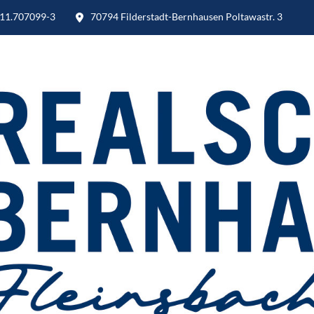
11.707099-3
70794 Filderstadt-Bernhausen Poltawastr. 3