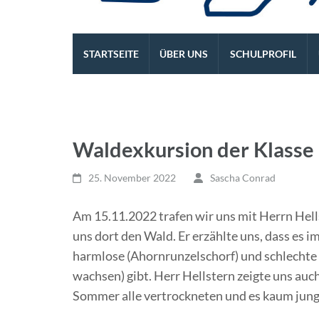
Die REALSCHULE. Eine l
STARTSEITE
ÜBER UNS
SCHULPROFIL
Waldexkursion der Klasse
25. November 2022
Sascha Conrad
Am 15.11.2022 trafen wir uns mit Herrn Hell
uns dort den Wald. Er erzählte uns, dass es i
harmlose (Ahornrunzelschorf) und schlechte P
wachsen) gibt. Herr Hellstern zeigte uns auc
Sommer alle vertrockneten und es kaum jung