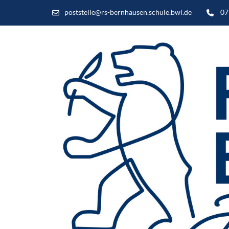
poststelle@rs-bernhausen.schule.bwl.de
07