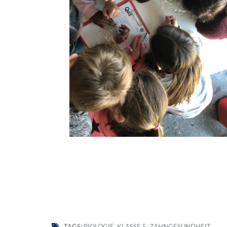
TAGS:
BIOLOGIE
,
KLASSE 5
,
ZAHNGESUNDHEIT