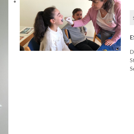
E
D
S
S