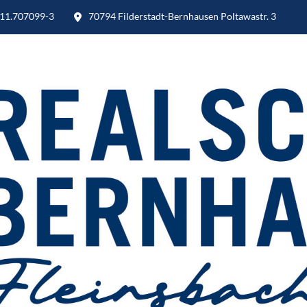
11.707099-3
70794 Filderstadt-Bernhausen Poltawastr. 3