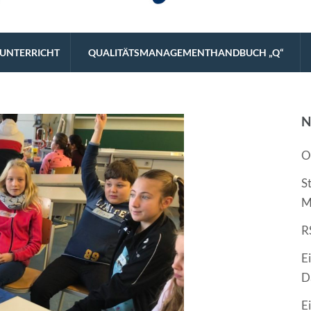
eistungsstarke Schulart.
UNTERRICHT
QUALITÄTSMANAGEMENTHANDBUCH „Q“
N
O
S
M
R
E
D
E