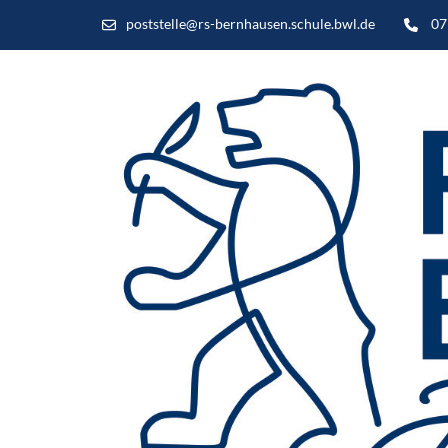
poststelle@rs-bernhausen.schule.bwl.de
07